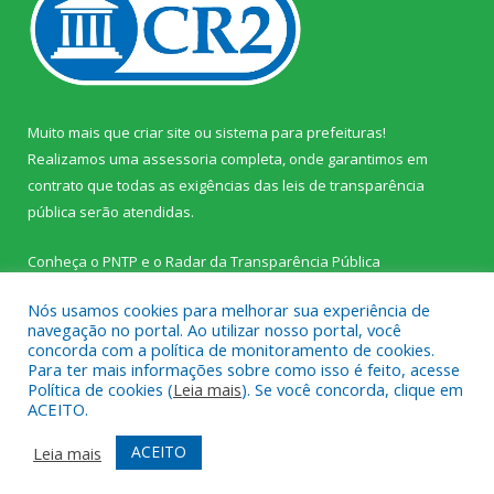
Muito mais que
criar site
ou
sistema para prefeituras
!
Realizamos uma
assessoria
completa, onde garantimos em
contrato que todas as exigências das
leis de transparência
pública
serão atendidas.
Conheça o
PNTP
e o
Radar da Transparência Pública
Nós usamos cookies para melhorar sua experiência de
navegação no portal. Ao utilizar nosso portal, você
concorda com a política de monitoramento de cookies.
Para ter mais informações sobre como isso é feito, acesse
Todos os direitos reservados a Prefeitura Municipal de Palestina
Política de cookies (
Leia mais
). Se você concorda, clique em
do Pará.
ACEITO.
Mapa do Site
Acessar Área Administrativa
ACEITO
Leia mais
Acessar Webmail