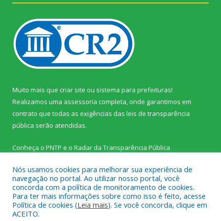
Muito mais que
criar site
ou
sistema para prefeituras
!
Realizamos uma
assessoria
completa, onde garantimos em
contrato que todas as exigências das
leis de transparência
pública
serão atendidas.
Conheça o
PNTP
e o
Radar da Transparência Pública
Nós usamos cookies para melhorar sua experiência de
navegação no portal. Ao utilizar nosso portal, você
concorda com a política de monitoramento de cookies.
Para ter mais informações sobre como isso é feito, acesse
Todos os direitos reservados a Prefeitura Municipal de Palestina
Política de cookies (
Leia mais
). Se você concorda, clique em
do Pará.
ACEITO.