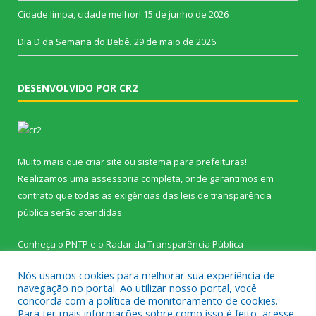
Cidade limpa, cidade melhor!
15 de junho de 2026
Dia D da Semana do Bebê.
29 de maio de 2026
DESENVOLVIDO POR CR2
Muito mais que
criar site
ou
sistema para prefeituras
!
Realizamos uma
assessoria
completa, onde garantimos em
contrato que todas as exigências das
leis de transparência
pública
serão atendidas.
Conheça o
PNTP
e o
Radar da Transparência Pública
Nós usamos cookies para melhorar sua experiência de
navegação no portal. Ao utilizar nosso portal, você
concorda com a política de monitoramento de cookies.
Para ter mais informações sobre como isso é feito, acesse