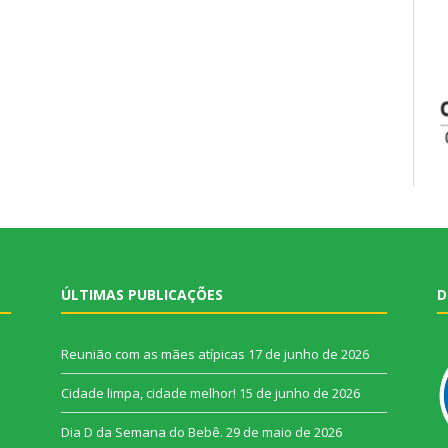
ÚLTIMAS PUBLICAÇÕES
D
Reunião com as mães atípicas
17 de junho de 2026
Cidade limpa, cidade melhor!
15 de junho de 2026
Dia D da Semana do Bebê.
29 de maio de 2026