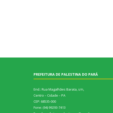
PREFEITURA DE PALESTINA DO PARÁ
End.: Rua Magalhães Barata, s/n,
Centro – Cidade – PA
CEP: 68535-000
Fone: (94) 99293-7413