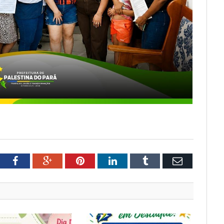
tter
Facebook
Google+
Pinterest
LinkedIn
Tumblr
Email