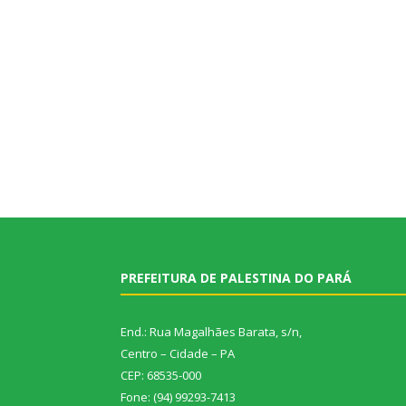
PREFEITURA DE PALESTINA DO PARÁ
End.: Rua Magalhães Barata, s/n,
Centro – Cidade – PA
CEP: 68535-000
Fone: (94) 99293-7413