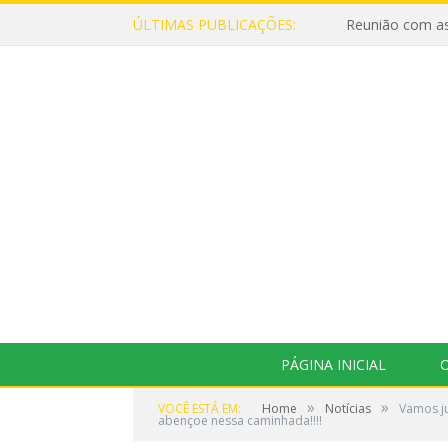
ÚLTIMAS PUBLICAÇÕES:
Reunião com as
PÁGINA INICIAL
O
»
»
VOCÊ ESTÁ EM:
Home
Notícias
Vamos ju
abençoe nessa caminhada!!!!