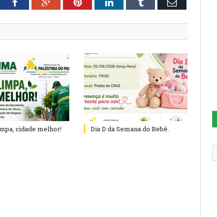
tter
Facebook
Google+
Pinterest
LinkedIn
Tumblr
Email
impa, cidade melhor!
Dia D da Semana do Bebê.