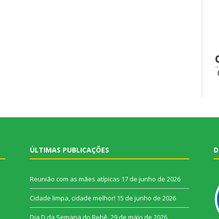
ÚLTIMAS PUBLICAÇÕES
D
Reunião com as mães atípicas
17 de junho de 2026
Cidade limpa, cidade melhor!
15 de junho de 2026
Dia D da Semana do Bebê.
29 de maio de 2026