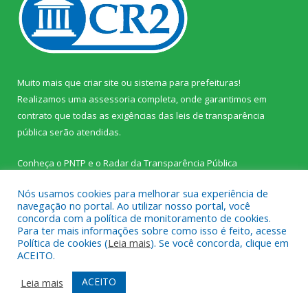
Muito mais que
criar site
ou
sistema para prefeituras
!
Realizamos uma
assessoria
completa, onde garantimos em
contrato que todas as exigências das
leis de transparência
pública
serão atendidas.
Conheça o
PNTP
e o
Radar da Transparência Pública
Nós usamos cookies para melhorar sua experiência de
navegação no portal. Ao utilizar nosso portal, você
concorda com a política de monitoramento de cookies.
Para ter mais informações sobre como isso é feito, acesse
Todos os direitos reservados a Prefeitura Municipal de Palestina
Política de cookies (
Leia mais
). Se você concorda, clique em
do Pará.
ACEITO.
Mapa do Site
Acessar Área Administrativa
ACEITO
Leia mais
Acessar Webmail