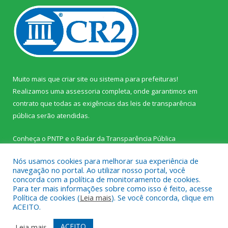
Muito mais que
criar site
ou
sistema para prefeituras
!
Realizamos uma
assessoria
completa, onde garantimos em
contrato que todas as exigências das
leis de transparência
pública
serão atendidas.
Conheça o
PNTP
e o
Radar da Transparência Pública
Nós usamos cookies para melhorar sua experiência de
navegação no portal. Ao utilizar nosso portal, você
concorda com a política de monitoramento de cookies.
Para ter mais informações sobre como isso é feito, acesse
Todos os direitos reservados a Prefeitura Municipal de Palestina
Política de cookies (
Leia mais
). Se você concorda, clique em
do Pará.
ACEITO.
Mapa do Site
Acessar Área Administrativa
ACEITO
Leia mais