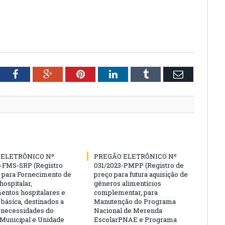
tter
Facebook
Google+
Pinterest
LinkedIn
Tumblr
Email
 ELETRÔNICO Nº
PREGÃO ELETRÔNICO Nº
-FMS-SRP (Registro
031/2023-PMPP (Registro de
 para Fornecimento de
preço para futura aquisição de
hospitalar,
gêneros alimentícios
ntos hospitalares e
complementar, para
 básica, destinados a
Manutenção do Programa
s necessidades do
Nacional de Merenda
 Municipal e Unidade
EscolarPNAE e Programa