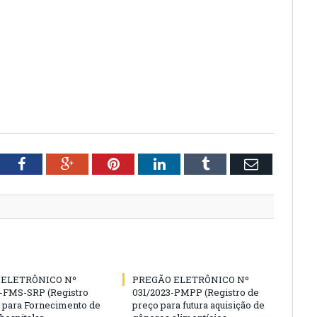
tter
Facebook
Google+
Pinterest
LinkedIn
Tumblr
Email
 ELETRÔNICO Nº
PREGÃO ELETRÔNICO Nº
-FMS-SRP (Registro
031/2023-PMPP (Registro de
 para Fornecimento de
preço para futura aquisição de