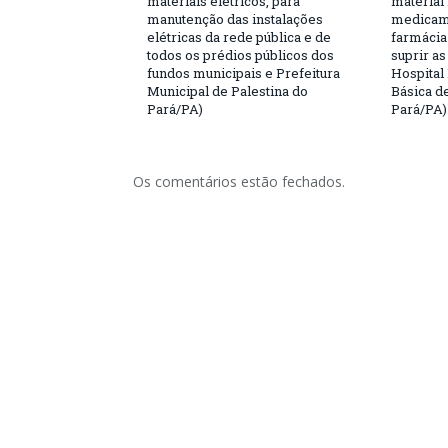
materiais elétricos, para
material 
manutenção das instalações
medicame
elétricas da rede pública e de
farmácia
todos os prédios públicos dos
suprir a
fundos municipais e Prefeitura
Hospital
Municipal de Palestina do
Básica d
Pará/PA)
Pará/PA)
Os comentários estão fechados.