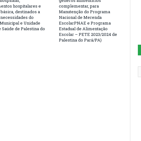
hospitalar,
gêneros alimentícios
ntos hospitalares e
complementar, para
 básica, destinados a
Manutenção do Programa
s necessidades do
Nacional de Merenda
 Municipal e Unidade
EscolarPNAE e Programa
e Saúde de Palestina do
Estadual de Alimentação
Escolar – PETE 2023/2024 de
Palestina do Pará/PA)