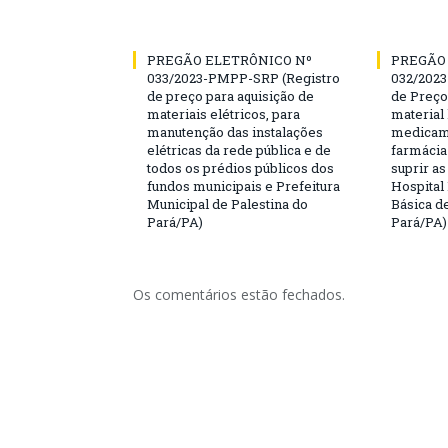
PREGÃO ELETRÔNICO Nº
PREGÃO
033/2023-PMPP-SRP (Registro
032/2023
de preço para aquisição de
de Preço
materiais elétricos, para
material 
manutenção das instalações
medicame
elétricas da rede pública e de
farmácia
todos os prédios públicos dos
suprir a
fundos municipais e Prefeitura
Hospital
Municipal de Palestina do
Básica d
Pará/PA)
Pará/PA)
Os comentários estão fechados.