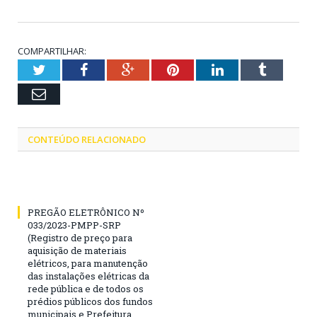
COMPARTILHAR:
Twitter
Facebook
Google+
Pinterest
LinkedIn
Tumblr
Email
CONTEÚDO RELACIONADO
PREGÃO ELETRÔNICO Nº
033/2023-PMPP-SRP
(Registro de preço para
aquisição de materiais
elétricos, para manutenção
das instalações elétricas da
rede pública e de todos os
prédios públicos dos fundos
municipais e Prefeitura