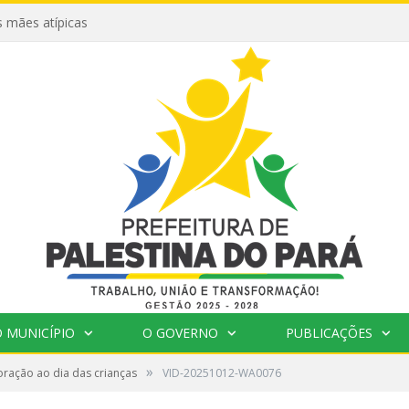
 mães atípicas
 MUNICÍPIO
O GOVERNO
PUBLICAÇÕES
»
ação ao dia das crianças
VID-20251012-WA0076