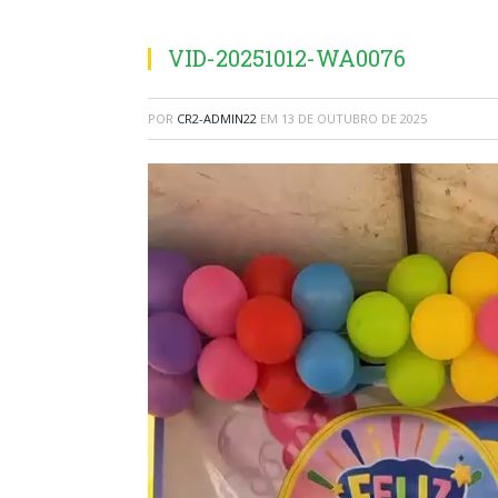
VID-20251012-WA0076
POR
CR2-ADMIN22
EM
13 DE OUTUBRO DE 2025
Tocador
de
vídeo