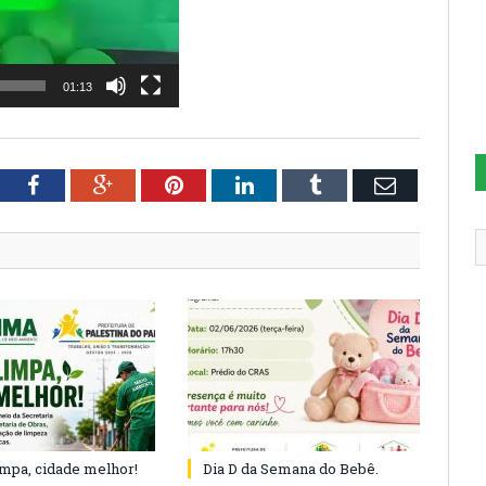
01:13
tter
Facebook
Google+
Pinterest
LinkedIn
Tumblr
Email
impa, cidade melhor!
Dia D da Semana do Bebê.