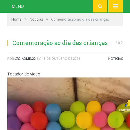
MENU
»
»
Home
Notícias
Comemoração ao dia das crianças
Comemoração ao dia das crianças
0
POR
CR2-ADMIN22
EM
13 DE OUTUBRO DE 2025
NOTÍCIAS
Tocador de vídeo