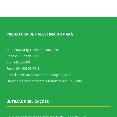
PREFEITURA DE PALESTINA DO PARÁ
End.: Rua Magalhães Barata, s/n,
Centro – Cidade – PA
CEP: 68535-000
Fone: (94) 99293-7413
E-mail: prefeiturapalestinapa@gmail.com
Horário de atendimento: 08h00min às 13h00min
ÚLTIMAS PUBLICAÇÕES
Reunião com as mães atípicas
17 de junho de 2026