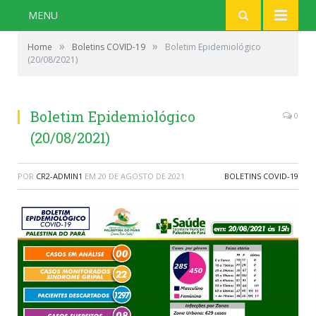
MENU
»
»
Home
Boletins COVID-19
Boletim Epidemiológico
(20/08/2021)
Boletim Epidemiológico
0
(20/08/2021)
POR
CR2-ADMIN1
EM
20 DE AGOSTO DE 2021
BOLETINS COVID-19