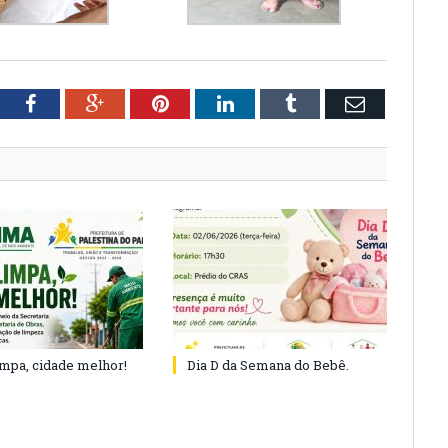
tter
Facebook
Google+
Pinterest
LinkedIn
Tumblr
Email
impa, cidade melhor!
Dia D da Semana do Bebê.