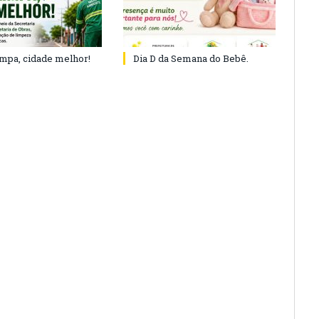
impa, cidade melhor!
Dia D da Semana do Bebê.