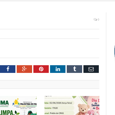
0
tter
Facebook
Google+
Pinterest
LinkedIn
Tumblr
Email