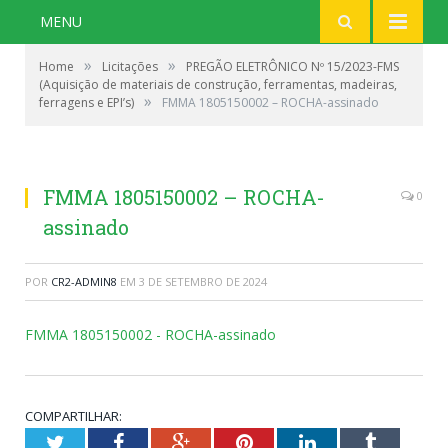
MENU
»
»
Home
Licitações
PREGÃO ELETRÔNICO Nº 15/2023-FMS
(Aquisição de materiais de construção, ferramentas, madeiras,
»
ferragens e EPI’s)
FMMA 1805150002 – ROCHA-assinado
FMMA 1805150002 – ROCHA-
0
assinado
POR
CR2-ADMIN8
EM
3 DE SETEMBRO DE 2024
FMMA 1805150002 - ROCHA-assinado
COMPARTILHAR:
Twitter
Facebook
Google+
Pinterest
LinkedIn
Tumblr