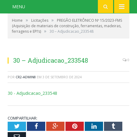
MENU
»
»
Home
Licitações
PREGÃO ELETRÔNICO Nº 15/2023-FMS
(Aquisição de materiais de construção, ferramentas, madeiras,
»
ferragens e EPI’s)
30 – Adjudicacao_233548
30 – Adjudicacao_233548
0
POR
CR2-ADMIN8
EM
3 DE SETEMBRO DE 2024
30 - Adjudicacao_233548
COMPARTILHAR:
Twitter
Facebook
Google+
Pinterest
LinkedIn
Tumblr
Email