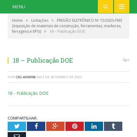
MENU
»
»
Home
Licitações
PREGÃO ELETRÔNICO Nº 15/2023-FMS
(Aquisição de materiais de construção, ferramentas, madeiras,
»
ferragens e EPI’s)
18 – Publicação DOE
18 – Publicação DOE
0
POR
CR2-ADMIN8
EM
3 DE SETEMBRO DE 2024
18 - Publicação DOE
COMPARTILHAR:
Twitter
Facebook
Google+
Pinterest
LinkedIn
Tumblr
Email