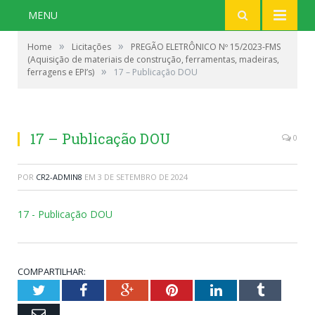
MENU
»
»
Home
Licitações
PREGÃO ELETRÔNICO Nº 15/2023-FMS
(Aquisição de materiais de construção, ferramentas, madeiras,
»
ferragens e EPI’s)
17 – Publicação DOU
17 – Publicação DOU
0
POR
CR2-ADMIN8
EM
3 DE SETEMBRO DE 2024
17 - Publicação DOU
COMPARTILHAR:
Twitter
Facebook
Google+
Pinterest
LinkedIn
Tumblr
Email