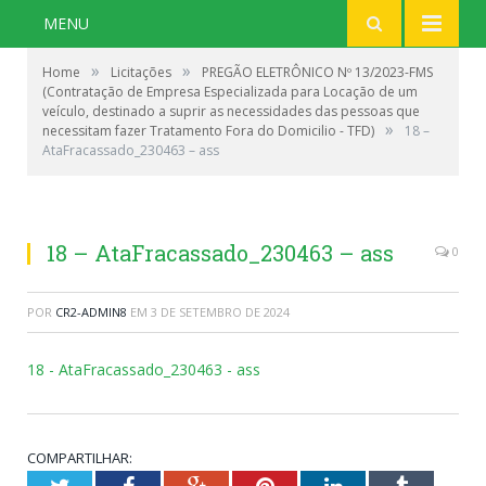
MENU
»
»
Home
Licitações
PREGÃO ELETRÔNICO Nº 13/2023-FMS
(Contratação de Empresa Especializada para Locação de um
veículo, destinado a suprir as necessidades das pessoas que
»
necessitam fazer Tratamento Fora do Domicilio - TFD)
18 –
AtaFracassado_230463 – ass
18 – AtaFracassado_230463 – ass
0
POR
CR2-ADMIN8
EM
3 DE SETEMBRO DE 2024
18 - AtaFracassado_230463 - ass
COMPARTILHAR: