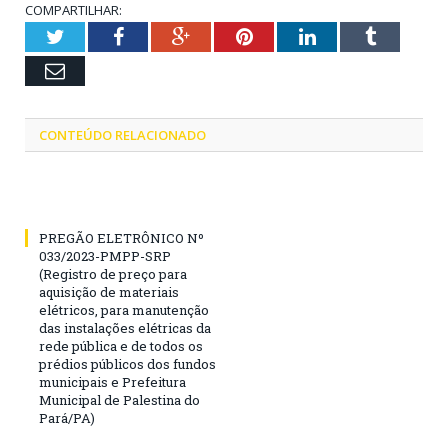
COMPARTILHAR:
Twitter
Facebook
Google+
Pinterest
LinkedIn
Tumblr
Email
CONTEÚDO RELACIONADO
PREGÃO ELETRÔNICO Nº
033/2023-PMPP-SRP
(Registro de preço para
aquisição de materiais
elétricos, para manutenção
das instalações elétricas da
rede pública e de todos os
prédios públicos dos fundos
municipais e Prefeitura
Municipal de Palestina do
Pará/PA)