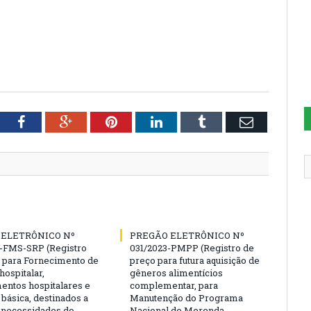
tter
Facebook
Google+
Pinterest
LinkedIn
Tumblr
Email
 ELETRÔNICO Nº
PREGÃO ELETRÔNICO Nº
-FMS-SRP (Registro
031/2023-PMPP (Registro de
 para Fornecimento de
preço para futura aquisição de
hospitalar,
gêneros alimentícios
ntos hospitalares e
complementar, para
 básica, destinados a
Manutenção do Programa
s necessidades do
Nacional de Merenda