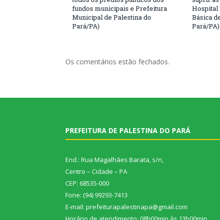
fundos municipais e Prefeitura
Hospital
Municipal de Palestina do
Básica d
Pará/PA)
Pará/PA)
Os comentários estão fechados.
PREFEITURA DE PALESTINA DO PARÁ
End.: Rua Magalhães Barata, s/n,
Centro – Cidade – PA
CEP: 68535-000
Fone: (94) 99293-7413
E-mail: prefeiturapalestinapa@gmail.com
Horário de atendimento: 08h00min às 13h00min