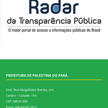
PREFEITURA DE PALESTINA DO PARÁ
End.: Rua Magalhães Barata, s/n,
Centro – Cidade – PA
CEP: 68535-000
Fone: (94) 99293-7413