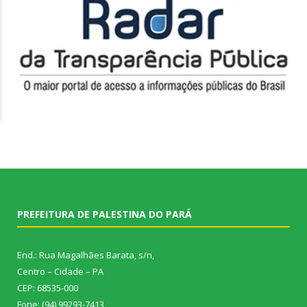
PREFEITURA DE PALESTINA DO PARÁ
End.: Rua Magalhães Barata, s/n,
Centro – Cidade – PA
CEP: 68535-000
Fone: (94) 99293-7413