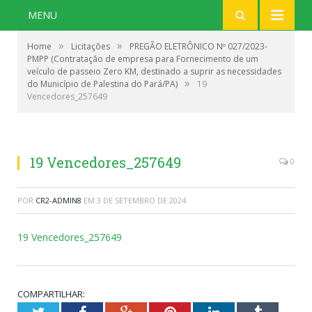
MENU
»
»
Home
Licitações
PREGÃO ELETRÔNICO Nº 027/2023-
PMPP (Contratação de empresa para Fornecimento de um
veículo de passeio Zero KM, destinado a suprir as necessidades
»
do Município de Palestina do Pará/PA)
19
Vencedores_257649
19 Vencedores_257649
0
POR
CR2-ADMIN8
EM
3 DE SETEMBRO DE 2024
19 Vencedores_257649
COMPARTILHAR: