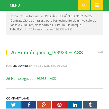
MENU
»
»
Home
Licitações
PREGÃO ELETRÔNICO Nº 027/2022
(Contratação de empresa para fornecimento de um veículo de
Passeio ZERO KM, destinado à ESF Paulo R P Marque -
»
AMAURY)
26 Homologacao_193933 – ASS
26 Homologacao_193933 – ASS
0
POR
CR2-ADMIN5
EM
14 DE DEZEMBRO DE 2022
26 Homologacao_193933 - ASS
COMPARTILHAR:
Twitter
Facebook
Google+
Pinterest
LinkedIn
Tumblr