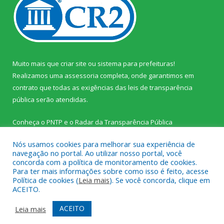
Muito mais que
criar site
ou
sistema para prefeituras
!
Realizamos uma
assessoria
completa, onde garantimos em
contrato que todas as exigências das
leis de transparência
pública
serão atendidas.
Conheça o
PNTP
e o
Radar da Transparência Pública
Nós usamos cookies para melhorar sua experiência de
navegação no portal. Ao utilizar nosso portal, você
concorda com a política de monitoramento de cookies.
Para ter mais informações sobre como isso é feito, acesse
Todos os direitos reservados a Prefeitura Municipal de Palestina
Política de cookies (
Leia mais
). Se você concorda, clique em
do Pará.
ACEITO.
Mapa do Site
Acessar Área Administrativa
ACEITO
Leia mais
Acessar Webmail