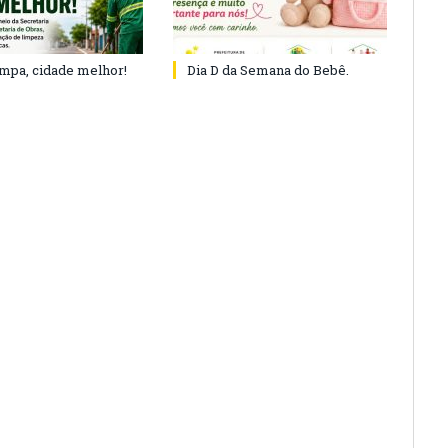
impa, cidade melhor!
Dia D da Semana do Bebê.