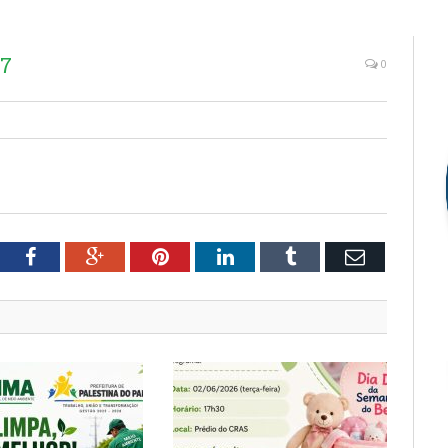
07
0
tter
Facebook
Google+
Pinterest
LinkedIn
Tumblr
Email