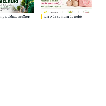
impa, cidade melhor!
Dia D da Semana do Bebê.