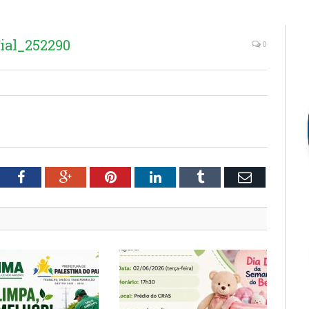
ial_252290
0
tter
Facebook
Google+
Pinterest
LinkedIn
Tumblr
Email