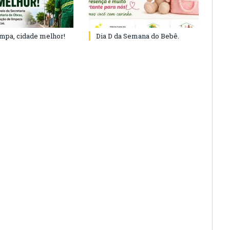
impa, cidade melhor!
Dia D da Semana do Bebê.