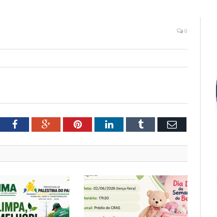
0
tter
Facebook
Google+
Pinterest
LinkedIn
Tumblr
Email