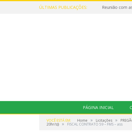
ÚLTIMAS PUBLICAÇÕES:
Reunião com as
PÁGINA INICIAL
O
»
»
VOCÊ ESTÁ EM:
Home
Licitações
PREGÃO
»
20hr/s))
FISCAL CONTRATO 59 – FMS – ass