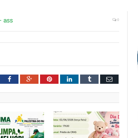
 ass
0
tter
Facebook
Google+
Pinterest
LinkedIn
Tumblr
Email