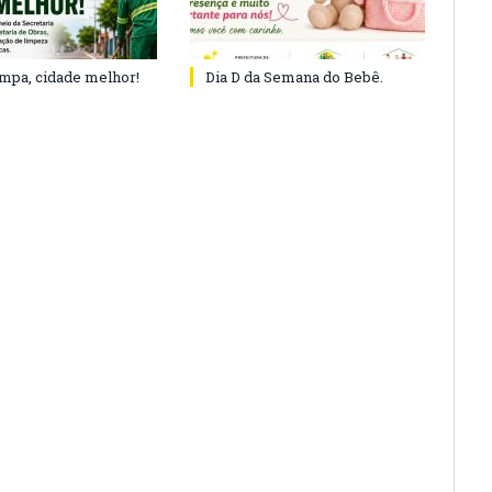
impa, cidade melhor!
Dia D da Semana do Bebê.