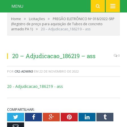
MENU
»
»
Home
Licitações
PREGÃO ELETRÔNICO Nº 018/2022-SRP
(Registro de preço para aquisição de Tubos de concreto
»
armado PA 1)
20 – Adjudicacao_186219 – ass
20 – Adjudicacao_186219 – ass
0
POR
CR2-ADMIN3
EM
22 DE NOVEMBRO DE 2022
20 - Adjudicacao_186219 - ass
COMPARTILHAR:
Twitter
Facebook
Google+
Pinterest
LinkedIn
Tumblr
Email