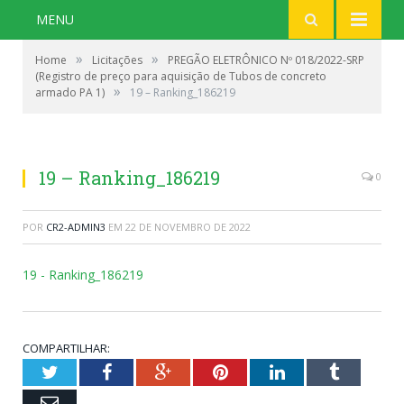
MENU
»
»
Home
Licitações
PREGÃO ELETRÔNICO Nº 018/2022-SRP
(Registro de preço para aquisição de Tubos de concreto
»
armado PA 1)
19 – Ranking_186219
19 – Ranking_186219
0
POR
CR2-ADMIN3
EM
22 DE NOVEMBRO DE 2022
19 - Ranking_186219
COMPARTILHAR:
Twitter
Facebook
Google+
Pinterest
LinkedIn
Tumblr
Email