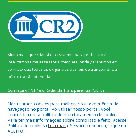
Muito mais que
criar site
ou
sistema para prefeituras
!
Realizamos uma
assessoria
completa, onde garantimos em
contrato que todas as exigências das
leis de transparência
pública
serão atendidas.
Conheça o
PNTP
e o
Radar da Transparência Pública
Nós usamos cookies para melhorar sua experiência de
navegação no portal. Ao utilizar nosso portal, você
concorda com a política de monitoramento de cookies.
Para ter mais informações sobre como isso é feito, acesse
Todos os direitos reservados a Prefeitura Municipal de Palestina
Política de cookies (
Leia mais
). Se você concorda, clique em
do Pará.
ACEITO.