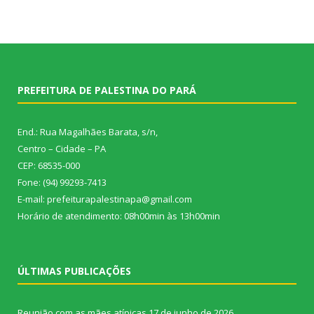
PREFEITURA DE PALESTINA DO PARÁ
End.: Rua Magalhães Barata, s/n,
Centro – Cidade – PA
CEP: 68535-000
Fone: (94) 99293-7413
E-mail: prefeiturapalestinapa@gmail.com
Horário de atendimento: 08h00min às 13h00min
ÚLTIMAS PUBLICAÇÕES
Reunião com as mães atípicas
17 de junho de 2026