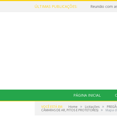
ÚLTIMAS PUBLICAÇÕES:
Reunião com as
PÁGINA INICIAL
O
»
»
VOCÊ ESTÁ EM:
Home
Licitações
PREGÃ
»
CÂMARAS DE AR, PITOS E PROTETORES)
Mapa d