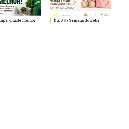
impa, cidade melhor!
Dia D da Semana do Bebê.