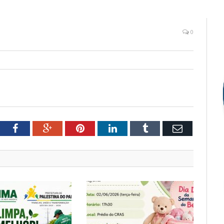
0
tter
Facebook
Google+
Pinterest
LinkedIn
Tumblr
Email