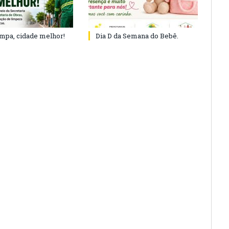
impa, cidade melhor!
Dia D da Semana do Bebê.