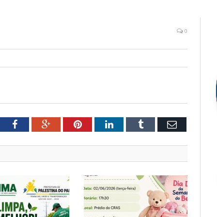
0
tter
Facebook
Google+
Pinterest
LinkedIn
Tumblr
Email