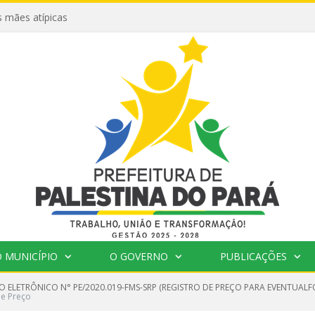
 mães atípicas
 MUNICÍPIO
O GOVERNO
PUBLICAÇÕES
O ELETRÔNICO N° PE/2020.019-FMS-SRP (REGISTRO DE PREÇO PARA EVENTUA
de Preço