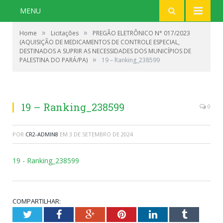
MENU
»
»
Home
Licitações
PREGÃO ELETRÔNICO N° 017/2023
(AQUISIÇÃO DE MEDICAMENTOS DE CONTROLE ESPECIAL,
DESTINADOS A SUPRIR AS NECESSIDADES DOS MUNICÍPIOS DE
»
PALESTINA DO PARÁ/PA)
19 – Ranking_238599
19 – Ranking_238599
0
POR
CR2-ADMIN8
EM
3 DE SETEMBRO DE 2024
19 - Ranking_238599
COMPARTILHAR:
Twitter
Facebook
Google+
Pinterest
LinkedIn
Tumblr