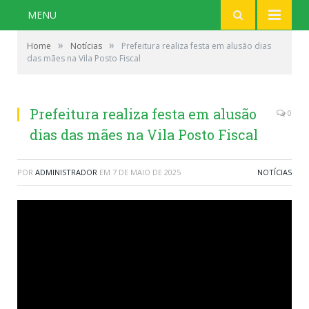
MENU
»
»
Home
Notícias
Prefeitura realiza festa em alusão dias
das mães na Vila Posto Fiscal
Prefeitura realiza festa em alusão
0
dias das mães na Vila Posto Fiscal
POR
ADMINISTRADOR
EM
7 DE MAIO DE 2025
NOTÍCIAS