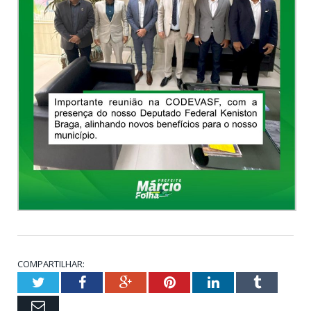
COMPARTILHAR:
Twitter
Facebook
Google+
Pinterest
LinkedIn
Tumblr
Email