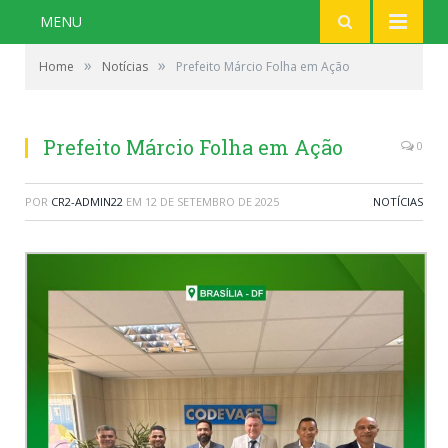
MENU
»
»
Home
Notícias
Prefeito Márcio Folha em Ação
Prefeito Márcio Folha em Ação
0
POR
CR2-ADMIN22
EM
12 DE SETEMBRO DE 2025
NOTÍCIAS