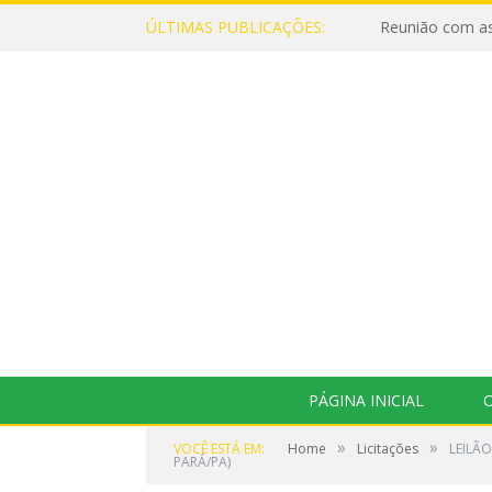
ÚLTIMAS PUBLICAÇÕES:
Reunião com as
PÁGINA INICIAL
O
»
»
VOCÊ ESTÁ EM:
Home
Licitações
LEILÃO
PARÁ/PA)