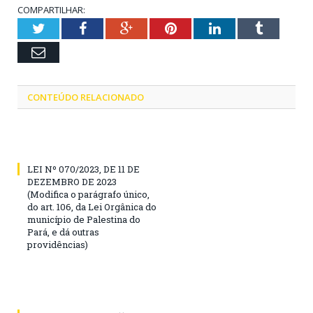
COMPARTILHAR:
Twitter
Facebook
Google+
Pinterest
LinkedIn
Tumblr
Email
CONTEÚDO RELACIONADO
LEI Nº 070/2023, DE 11 DE
DEZEMBRO DE 2023
(Modifica o parágrafo único,
do art. 106, da Lei Orgânica do
município de Palestina do
Pará, e dá outras
providências)