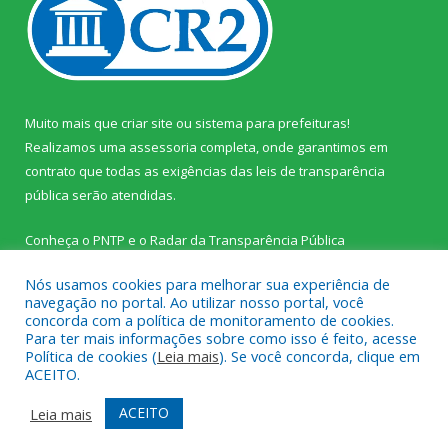
Muito mais que
criar site
ou
sistema para prefeituras
!
Realizamos uma
assessoria
completa, onde garantimos em
contrato que todas as exigências das
leis de transparência
pública
serão atendidas.
Conheça o
PNTP
e o
Radar da Transparência Pública
Nós usamos cookies para melhorar sua experiência de
navegação no portal. Ao utilizar nosso portal, você
concorda com a política de monitoramento de cookies.
Para ter mais informações sobre como isso é feito, acesse
Todos os direitos reservados a Prefeitura Municipal de Palestina
Política de cookies (
Leia mais
). Se você concorda, clique em
do Pará.
ACEITO.
Mapa do Site
Acessar Área Administrativa
ACEITO
Leia mais
Acessar Webmail