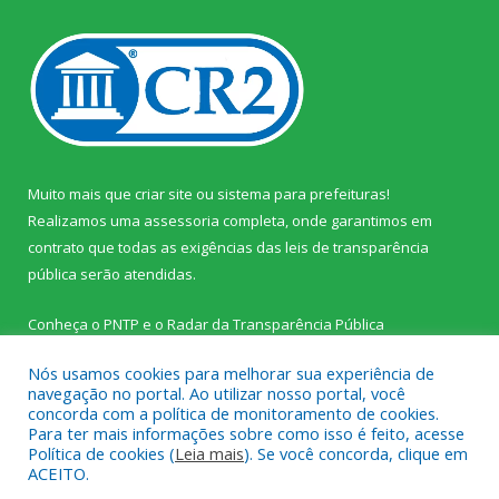
Muito mais que
criar site
ou
sistema para prefeituras
!
Realizamos uma
assessoria
completa, onde garantimos em
contrato que todas as exigências das
leis de transparência
pública
serão atendidas.
Conheça o
PNTP
e o
Radar da Transparência Pública
Nós usamos cookies para melhorar sua experiência de
navegação no portal. Ao utilizar nosso portal, você
concorda com a política de monitoramento de cookies.
Para ter mais informações sobre como isso é feito, acesse
Todos os direitos reservados a Prefeitura Municipal de Palestina
Política de cookies (
Leia mais
). Se você concorda, clique em
do Pará.
ACEITO.