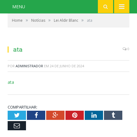
MENU
»
»
»
Home
Notícias
Lei Aldir Blanc
ata
ata
0
POR
ADMINISTRADOR
EM
24 DE JUNHO DE 2024
ata
COMPARTILHAR:
Twitter
Facebook
Google+
Pinterest
LinkedIn
Tumblr
Email