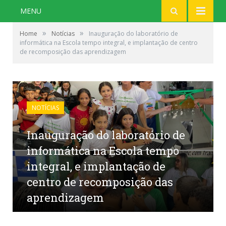
MENU
»
»
Home
Notícias
Inauguração do laboratório de
informática na Escola tempo integral, e implantação de centro
de recomposição das aprendizagem
NOTÍCIAS
Inauguração do laboratório de
informática na Escola tempo
integral, e implantação de
centro de recomposição das
aprendizagem
por
CR2-ADMIN19
em
1 DE ABRIL DE 2025
0