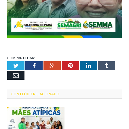
COMPARTILHAR:
Twitter
Facebook
Google+
Pinterest
LinkedIn
Tumblr
Email
CONTEÚDO RELACIONADO