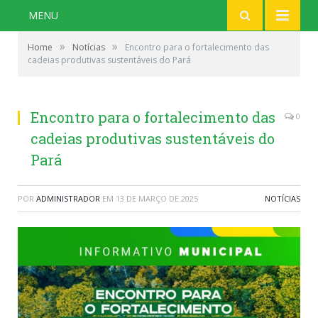
MENU
»
»
Home
Notícias
Encontro para o fortalecimento das
cadeias produtivas sustentáveis do Pará
Encontro para o fortalecimento das
0
cadeias produtivas sustentáveis do
Pará
POR
ADMINISTRADOR
EM
13 DE MARÇO DE 2025
NOTÍCIAS