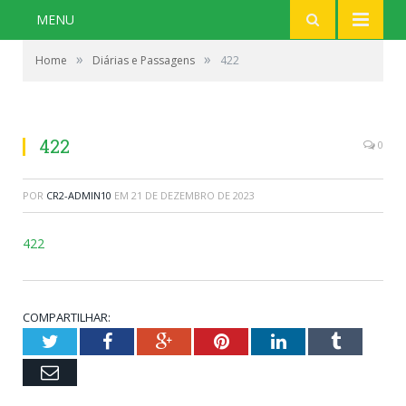
MENU
»
»
Home
Diárias e Passagens
422
422
0
POR
CR2-ADMIN10
EM
21 DE DEZEMBRO DE 2023
422
COMPARTILHAR:
Twitter
Facebook
Google+
Pinterest
LinkedIn
Tumblr
Email