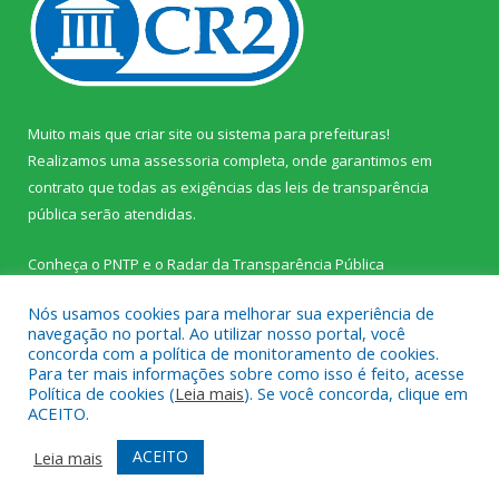
Muito mais que
criar site
ou
sistema para prefeituras
!
Realizamos uma
assessoria
completa, onde garantimos em
contrato que todas as exigências das
leis de transparência
pública
serão atendidas.
Conheça o
PNTP
e o
Radar da Transparência Pública
Nós usamos cookies para melhorar sua experiência de
navegação no portal. Ao utilizar nosso portal, você
concorda com a política de monitoramento de cookies.
Para ter mais informações sobre como isso é feito, acesse
Todos os direitos reservados a Prefeitura Municipal de Palestina
Política de cookies (
Leia mais
). Se você concorda, clique em
do Pará.
ACEITO.
Mapa do Site
Acessar Área Administrativa
ACEITO
Leia mais
Acessar Webmail