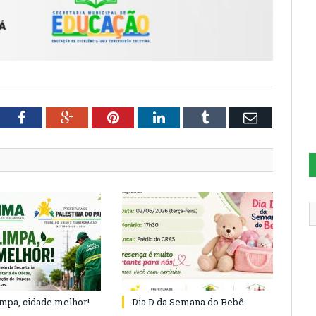
tter
Facebook
Google+
Pinterest
LinkedIn
Tumblr
Email
impa, cidade melhor!
Dia D da Semana do Bebê.