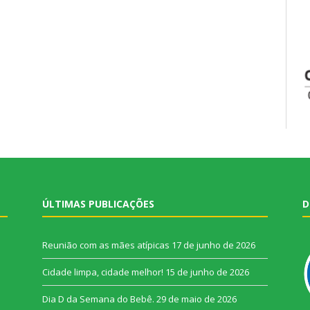
ÚLTIMAS PUBLICAÇÕES
D
Reunião com as mães atípicas
17 de junho de 2026
Cidade limpa, cidade melhor!
15 de junho de 2026
Dia D da Semana do Bebê.
29 de maio de 2026