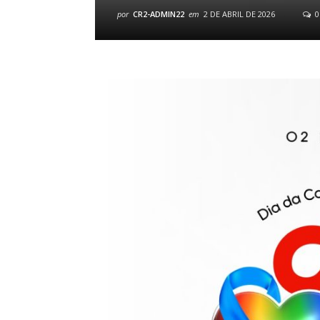
por
CR2-ADMIN22
em
2 DE ABRIL DE 2026
0