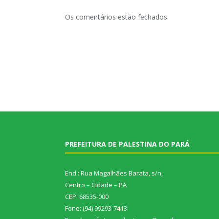
Os comentários estão fechados.
PREFEITURA DE PALESTINA DO PARÁ
End.: Rua Magalhães Barata, s/n,
Centro – Cidade – PA
CEP: 68535-000
Fone: (94) 99293-7413